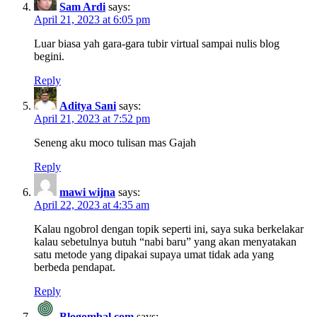
Sam Ardi
says:
April 21, 2023 at 6:05 pm
Luar biasa yah gara-gara tubir virtual sampai nulis blog
begini.
Reply
Aditya Sani
says:
April 21, 2023 at 7:52 pm
Seneng aku moco tulisan mas Gajah
Reply
mawi wijna
says:
April 22, 2023 at 4:35 am
Kalau ngobrol dengan topik seperti ini, saya suka berkelakar
kalau sebetulnya butuh “nabi baru” yang akan menyatakan
satu metode yang dipakai supaya umat tidak ada yang
berbeda pendapat.
Reply
Blogombal.com
says: