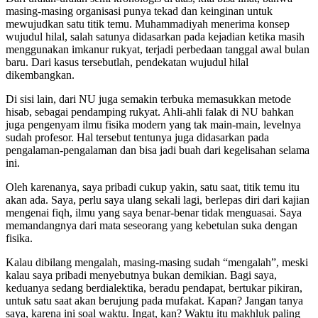
masing-masing organisasi punya tekad dan keinginan untuk
mewujudkan satu titik temu. Muhammadiyah menerima konsep
wujudul hilal, salah satunya didasarkan pada kejadian ketika masih
menggunakan imkanur rukyat, terjadi perbedaan tanggal awal bulan
baru. Dari kasus tersebutlah, pendekatan wujudul hilal
dikembangkan.
Di sisi lain, dari NU juga semakin terbuka memasukkan metode
hisab, sebagai pendamping rukyat. Ahli-ahli falak di NU bahkan
juga pengenyam ilmu fisika modern yang tak main-main, levelnya
sudah profesor. Hal tersebut tentunya juga didasarkan pada
pengalaman-pengalaman dan bisa jadi buah dari kegelisahan selama
ini.
Oleh karenanya, saya pribadi cukup yakin, satu saat, titik temu itu
akan ada. Saya, perlu saya ulang sekali lagi, berlepas diri dari kajian
mengenai fiqh, ilmu yang saya benar-benar tidak menguasai. Saya
memandangnya dari mata seseorang yang kebetulan suka dengan
fisika.
Kalau dibilang mengalah, masing-masing sudah “mengalah”, meski
kalau saya pribadi menyebutnya bukan demikian. Bagi saya,
keduanya sedang berdialektika, beradu pendapat, bertukar pikiran,
untuk satu saat akan berujung pada mufakat. Kapan? Jangan tanya
saya, karena ini soal waktu. Ingat, kan? Waktu itu makhluk paling