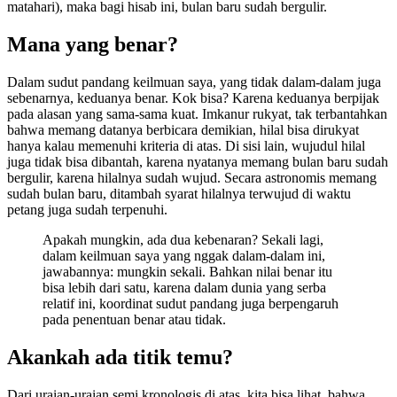
matahari), maka bagi hisab ini, bulan baru sudah bergulir.
Mana yang benar?
Dalam sudut pandang keilmuan saya, yang tidak dalam-dalam juga
sebenarnya, keduanya benar. Kok bisa? Karena keduanya berpijak
pada alasan yang sama-sama kuat. Imkanur rukyat, tak terbantahkan
bahwa memang datanya berbicara demikian, hilal bisa dirukyat
hanya kalau memenuhi kriteria di atas. Di sisi lain, wujudul hilal
juga tidak bisa dibantah, karena nyatanya memang bulan baru sudah
bergulir, karena hilalnya sudah wujud. Secara astronomis memang
sudah bulan baru, ditambah syarat hilalnya terwujud di waktu
petang juga sudah terpenuhi.
Apakah mungkin, ada dua kebenaran? Sekali lagi,
dalam keilmuan saya yang nggak dalam-dalam ini,
jawabannya: mungkin sekali. Bahkan nilai benar itu
bisa lebih dari satu, karena dalam dunia yang serba
relatif ini, koordinat sudut pandang juga berpengaruh
pada penentuan benar atau tidak.
Akankah ada titik temu?
Dari uraian-uraian semi kronologis di atas, kita bisa lihat, bahwa