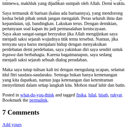
istimewa, makhluk yang dijadikan sumpah oleh Allah. Demi waktu.
Saya termasuk di barisan (kalau ada barisannya), yang mendorong
kedua belah pihak untuk jangan mengalah. Peras seluruh ilmu dan
kepandaian, uji, bandingkan. Lakukan terus. Dengan demikian,
pertanyaan soal kapan itu jadi permasalahan keniscayaan.
Saya akan sangat-sangat bersyukur jika Allah mengijinkan saya
menjadi saksi sejarah wujudnya titik temu tersebut. Namun, jika
ternyata saya harus menjalani hidup dengan menyaksikan
perdebatan demi perdebatan, saya yakinkan diri saya sendiri untuk
legawa
dan berbahagia. Karena bagaimanapun, saya sedang
menjadi saksi sejarah sebuah dialog peradaban.
Maka saya tutup tulisan kali ini dengan mengulang ucapan, selamat
idul fitri saudara-saudaraku. Semoga bukan hanya kemenangan
yang kita dapatkan, namun juga ketenangan dan ketentraman
menyelimuti dalam setiap langkah kita. Mohon maaf lahir dan batin.
Posted in
what-do-you-think
and tagged
fisika
,
hilal
,
hisab
,
rukyat
.
Bookmark the
permalink
.
7 Comments
Add yours