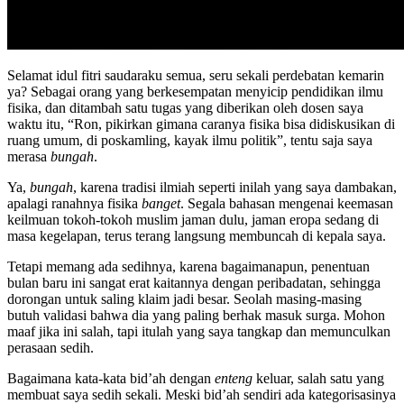
Selamat idul fitri saudaraku semua, seru sekali perdebatan kemarin
ya? Sebagai orang yang berkesempatan menyicip pendidikan ilmu
fisika, dan ditambah satu tugas yang diberikan oleh dosen saya
waktu itu, “Ron, pikirkan gimana caranya fisika bisa didiskusikan di
ruang umum, di poskamling, kayak ilmu politik”, tentu saja saya
merasa
bungah
.
Ya,
bungah
, karena tradisi ilmiah seperti inilah yang saya dambakan,
apalagi ranahnya fisika
banget
. Segala bahasan mengenai keemasan
keilmuan tokoh-tokoh muslim jaman dulu, jaman eropa sedang di
masa kegelapan, terus terang langsung membuncah di kepala saya.
Tetapi memang ada sedihnya, karena bagaimanapun, penentuan
bulan baru ini sangat erat kaitannya dengan peribadatan, sehingga
dorongan untuk saling klaim jadi besar. Seolah masing-masing
butuh validasi bahwa dia yang paling berhak masuk surga. Mohon
maaf jika ini salah, tapi itulah yang saya tangkap dan memunculkan
perasaan sedih.
Bagaimana kata-kata bid’ah dengan
enteng
keluar, salah satu yang
membuat saya sedih sekali. Meski bid’ah sendiri ada kategorisasinya