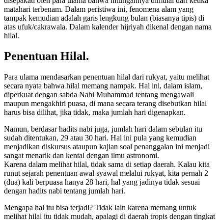
disepakati oleh para ulama bahwa hitungannya dimulai dari ketika
matahari terbenam. Dalam peristiwa ini, fenomena alam yang
tampak kemudian adalah garis lengkung bulan (biasanya tipis) di
atas ufuk/cakrawala. Dalam kalender hijriyah dikenal dengan nama
hilal.
Penentuan Hilal.
Para ulama mendasarkan penentuan hilal dari rukyat, yaitu melihat
secara nyata bahwa hilal memang nampak. Hal ini, dalam islam,
diperkuat dengan sabda Nabi Muhammad tentang mengawali
maupun mengakhiri puasa, di mana secara terang disebutkan hilal
harus bisa dilihat, jika tidak, maka jumlah hari digenapkan.
Namun, berdasar hadits nabi juga, jumlah hari dalam sebulan itu
sudah ditentukan, 29 atau 30 hari. Hal ini pula yang kemudian
menjadikan diskursus ataupun kajian soal penanggalan ini menjadi
sangat menarik dan kental dengan ilmu astronomi.
Karena dalam melihat hilal, tidak sama di setiap daerah. Kalau kita
runut sejarah penentuan awal syawal melalui rukyat, kita pernah 2
(dua) kali berpuasa hanya 28 hari, hal yang jadinya tidak sesuai
dengan hadits nabi tentang jumlah hari.
Mengapa hal itu bisa terjadi? Tidak lain karena memang untuk
melihat hilal itu tidak mudah, apalagi di daerah tropis dengan tingkat