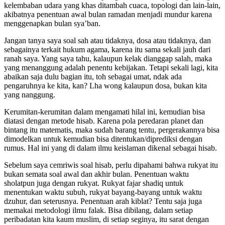
kelembaban udara yang khas ditambah cuaca, topologi dan lain-lain,
akibatnya penentuan awal bulan ramadan menjadi mundur karena
menggenapkan bulan sya’ban.
Jangan tanya saya soal sah atau tidaknya, dosa atau tidaknya, dan
sebagainya terkait hukum agama, karena itu sama sekali jauh dari
ranah saya. Yang saya tahu, kalaupun kelak dianggap salah, maka
yang menanggung adalah penentu kebijakan. Tetapi sekali lagi, kita
abaikan saja dulu bagian itu, toh sebagai umat, ndak ada
pengaruhnya ke kita, kan? Lha wong kalaupun dosa, bukan kita
yang nanggung.
Kerumitan-kerumitan dalam mengamati hilal ini, kemudian bisa
diatasi dengan metode hisab. Karena pola peredaran planet dan
bintang itu matematis, maka sudah barang tentu, pergerakannya bisa
dimodelkan untuk kemudian bisa ditentukan/diprediksi dengan
rumus. Hal ini yang di dalam ilmu keislaman dikenal sebagai hisab.
Sebelum saya cemriwis soal hisab, perlu dipahami bahwa rukyat itu
bukan semata soal awal dan akhir bulan. Penentuan waktu
sholatpun juga dengan rukyat. Rukyat fajar shadiq untuk
menentukan waktu subuh, rukyat bayang-bayang untuk waktu
dzuhur, dan seterusnya. Penentuan arah kiblat? Tentu saja juga
memakai metodologi ilmu falak. Bisa dibilang, dalam setiap
peribadatan kita kaum muslim, di setiap seginya, itu sarat dengan