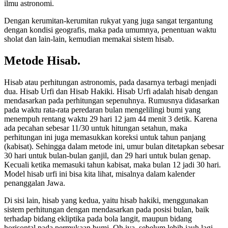
ilmu astronomi.
Dengan kerumitan-kerumitan rukyat yang juga sangat tergantung
dengan kondisi geografis, maka pada umumnya, penentuan waktu
sholat dan lain-lain, kemudian memakai sistem hisab.
Metode Hisab.
Hisab atau perhitungan astronomis, pada dasarnya terbagi menjadi
dua. Hisab Urfi dan Hisab Hakiki. Hisab Urfi adalah hisab dengan
mendasarkan pada perhitungan sepenuhnya. Rumusnya didasarkan
pada waktu rata-rata peredaran bulan mengelilingi bumi yang
menempuh rentang waktu 29 hari 12 jam 44 menit 3 detik. Karena
ada pecahan sebesar 11/30 untuk hitungan setahun, maka
perhitungan ini juga memasukkan koreksi untuk tahun panjang
(kabisat). Sehingga dalam metode ini, umur bulan ditetapkan sebesar
30 hari untuk bulan-bulan ganjil, dan 29 hari untuk bulan genap.
Kecuali ketika memasuki tahun kabisat, maka bulan 12 jadi 30 hari.
Model hisab urfi ini bisa kita lihat, misalnya dalam kalender
penanggalan Jawa.
Di sisi lain, hisab yang kedua, yaitu hisab hakiki, menggunakan
sistem perhitungan dengan mendasarkan pada posisi bulan, baik
terhadap bidang ekliptika pada bola langit, maupun bidang
horisontal pada permukaan bumi. Oh iya, sebelum lebih jauh lagi,