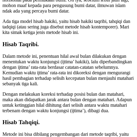
mohon maaf kepada para pengusung bumi datar, ilmuwan islam
ndak ada yang percaya bumi datar.
Ada tiga model hisab hakiki, yaitu hisab hakiki taqribi, tahqiqi dan
tadqiqi (atau sering juga disebut metode hisab kontemporer). Mari
kita simak ketiga jenis metode hisab ini.
Hisab Taqribi.
Dalam metode ini, penentuan hilal awal bulan dilakukan dengan
menentukan waktu konjungsi (ijtima’ hakiki), lalu diperbandingkan
dengan ijtima’ rata-rata berdasar catatan-catatan sebelumnya.
Kemudian waktu ijtima’ rata-rata ini dikoreksi dengan mengurangi
hasil pembagian terhadap selisih kecepatan bulan menjauhi matahari
sebanyak tiga kali.
Dengan melakukan koreksi terhadap posisi bulan dan matahari,
maka akan didapatkan jarak antara bulan dengan matahari. Adapun
untuk ketinggian hilal dihitung dari selisih antara waktu matahari
terbenam dengan waktu konjungsi (ijtima’), dibagi dua.
Hisab Tahqiqi.
Metode ini bisa dibilang pengembangan dari metode taqribi, yaitu