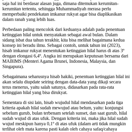
saja hal ini berdasar alasan juga, dimana ditemukan kerumitan-
kerumitan tertentu, sehingga Muhammadiyah merasa perlu
memperbaiki pendekatan imkanur rukyat agar bisa diaplikasikan
dalam ranah yang lebih luas.
Perbedaan paling mencolok dari keduanya adalah pada penentuan
ketinggian hilal untuk menyatakan sebagai awal bulan. Dalam
sidang isbat dua tahun terakhir, kita bisa melihat bagaimana kedua
konsep ini beradu ilmu. Sebagai contoh, untuk tahun ini (2023),
hisab imkanur rukyat menentukan ketinggian hilal harus di atas 3º
dengan elongasi 6,4º. Angka ini merupakan keputusan bersama dari
MABIMS (Menteri Agama Brunei, Indonesia, Malaysia, dan
Singapura).
Sebagaimana seharusnya hisab hakiki, penentuan ketinggian hilal ini
akan selalu diupdate seiring dengan data-data yang dikaji secara
terus menerus, yaitu salah satunya, didasarkan pada rata-rata
ketinggian hilal yang bisa dirukyat.
Sementara di sisi lain, hisab wujudul hilal mendasarkan pada tiga
kriteria apakah hilal sudah mewujud atau belum, yaitu: konjungsi
sebelum gurub, bulan terbenam setelah sunset, dan saat gurub, hilal
sudah wujud di atas ufuk. Dengan kriteria ini, maka jika hilal sudah
wujud meskipun hanya 0,1º di atas ufuk (dalam arti tidak mungkin
terlihat oleh mata karena pasti kalah oleh cahaya safaq/cahaya