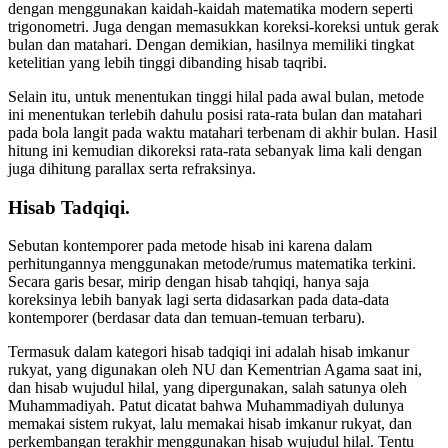
dengan menggunakan kaidah-kaidah matematika modern seperti
trigonometri. Juga dengan memasukkan koreksi-koreksi untuk gerak
bulan dan matahari. Dengan demikian, hasilnya memiliki tingkat
ketelitian yang lebih tinggi dibanding hisab taqribi.
Selain itu, untuk menentukan tinggi hilal pada awal bulan, metode
ini menentukan terlebih dahulu posisi rata-rata bulan dan matahari
pada bola langit pada waktu matahari terbenam di akhir bulan. Hasil
hitung ini kemudian dikoreksi rata-rata sebanyak lima kali dengan
juga dihitung parallax serta refraksinya.
Hisab Tadqiqi.
Sebutan kontemporer pada metode hisab ini karena dalam
perhitungannya menggunakan metode/rumus matematika terkini.
Secara garis besar, mirip dengan hisab tahqiqi, hanya saja
koreksinya lebih banyak lagi serta didasarkan pada data-data
kontemporer (berdasar data dan temuan-temuan terbaru).
Termasuk dalam kategori hisab tadqiqi ini adalah hisab imkanur
rukyat, yang digunakan oleh NU dan Kementrian Agama saat ini,
dan hisab wujudul hilal, yang dipergunakan, salah satunya oleh
Muhammadiyah. Patut dicatat bahwa Muhammadiyah dulunya
memakai sistem rukyat, lalu memakai hisab imkanur rukyat, dan
perkembangan terakhir menggunakan hisab wujudul hilal. Tentu