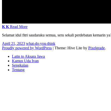
K
K
Read More
Selamat idul fitri saudaraku semua, seru sekali perdebatan kemarin 
April 21, 2023
what-do-you-think
Proudly powered by WordPress
|
Theme: Hive Lite by
Pixelgrade
.
Footer
Latin to Aksara Jawa
navigation
Kamus Uda Ivan
Sengkalan
Tentang