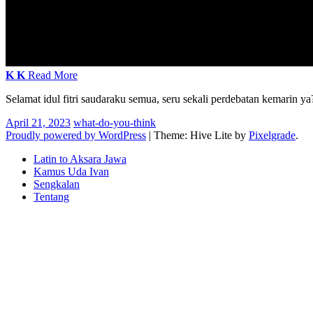
K
K
Read More
Selamat idul fitri saudaraku semua, seru sekali perdebatan kemarin 
April 21, 2023
what-do-you-think
Proudly powered by WordPress
|
Theme: Hive Lite by
Pixelgrade
.
Footer
Latin to Aksara Jawa
navigation
Kamus Uda Ivan
Sengkalan
Tentang