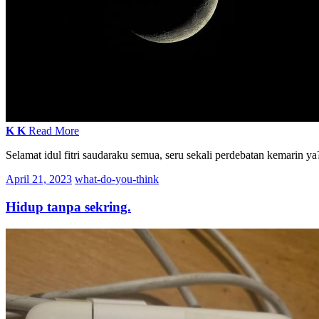
K
K
Read More
Selamat idul fitri saudaraku semua, seru sekali perdebatan kemarin 
April 21, 2023
what-do-you-think
Hidup tanpa sekring.