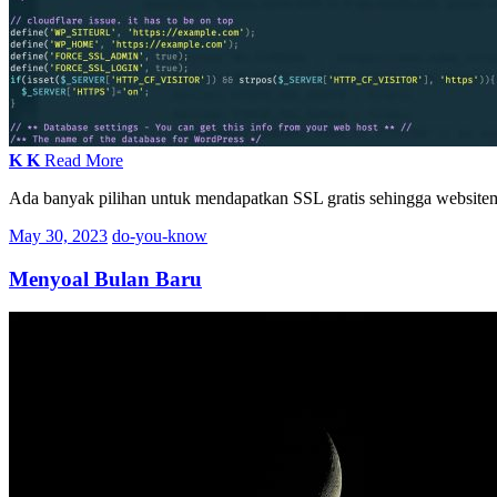
K
K
Read More
Ada banyak pilihan untuk mendapatkan SSL gratis sehingga websitemu 
May 30, 2023
do-you-know
Menyoal Bulan Baru